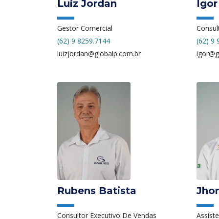
Luiz Jordan
Igo
Gestor Comercial
Consul
(62) 9 8259.7144
(62) 9
luizjordan@globalp.com.br
igor@g
Rubens Batista
Jhon
Consultor Executivo De Vendas
Assist