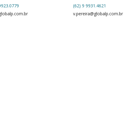
 9923.0779
(62) 9 9931.4621
lobalp.com.br
v.pereira@globalp.com.br