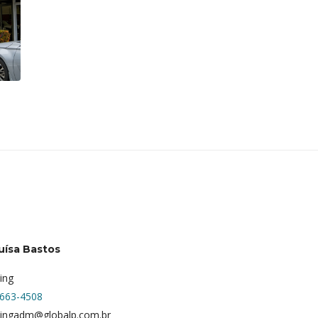
uísa Bastos
ing
9663-4508
ingadm@globalp.com.br