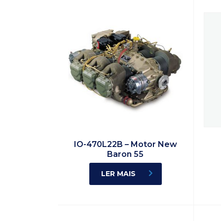
IO-470L22B – Motor New
Baron 55
LER MAIS