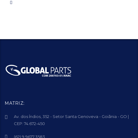
MATRIZ:
Av. dos Índios, 352 - Setor Santa Genoveva - Goiânia - GO |
CEP: 74.672-450
(62) 9.9677.3583