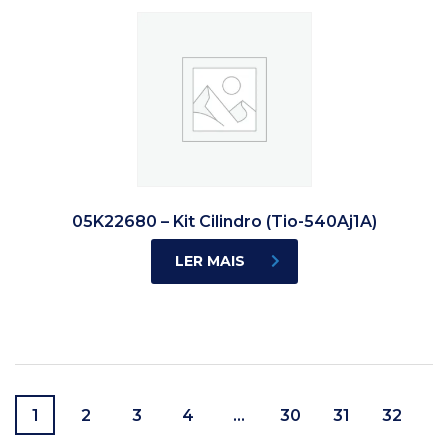
05K22680 – Kit Cilindro (Tio-540Aj1A)
LER MAIS
1
2
3
4
…
30
31
32