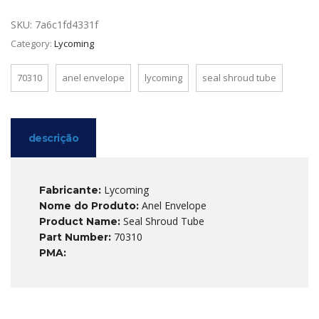
SKU:
7a6c1fd4331f
Category:
Lycoming
70310
anel envelope
lycoming
seal shroud tube
descrição
Lycoming
Fabricante:
Anel Envelope
Nome do Produto:
Seal Shroud Tube
Product Name:
70310
Part Number:
PMA: