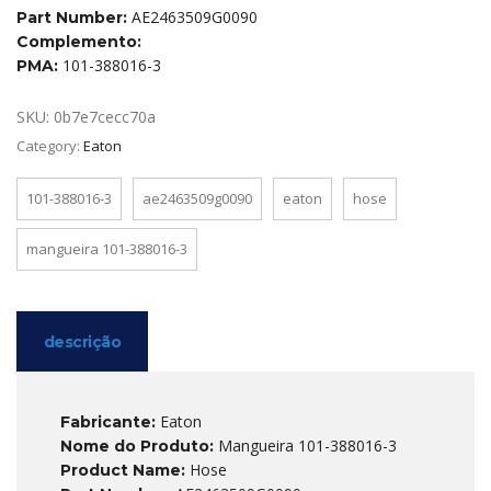
AE2463509G0090
Part Number:
Complemento:
101-388016-3
PMA:
SKU:
0b7e7cecc70a
Category:
Eaton
101-388016-3
ae2463509g0090
eaton
hose
mangueira 101-388016-3
descrição
Eaton
Fabricante:
Mangueira 101-388016-3
Nome do Produto:
Hose
Product Name: